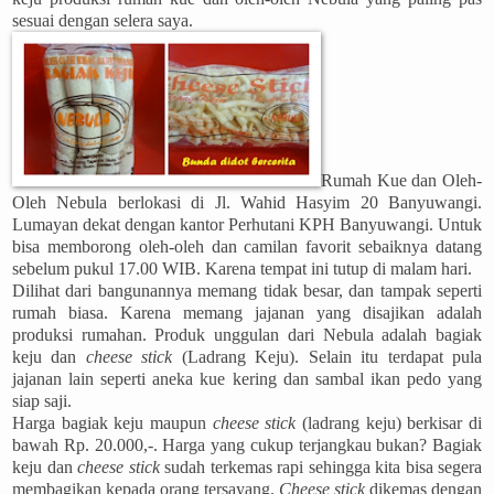
sesuai dengan selera saya.
Rumah Kue dan Oleh-
Oleh Nebula berlokasi di Jl. Wahid Hasyim 20 Banyuwangi.
Lumayan dekat dengan kantor Perhutani KPH Banyuwangi. Untuk
bisa memborong oleh-oleh dan camilan favorit sebaiknya datang
sebelum pukul 17.00 WIB. Karena tempat ini tutup di malam hari.
Dilihat dari bangunannya memang tidak besar, dan tampak seperti
rumah biasa. Karena memang jajanan yang disajikan adalah
produksi rumahan. Produk unggulan dari Nebula adalah bagiak
keju dan
cheese stick
(Ladrang Keju). Selain itu terdapat pula
jajanan lain seperti aneka kue kering dan sambal ikan pedo yang
siap saji.
Harga bagiak keju maupun
cheese stick
(ladrang keju) berkisar di
bawah Rp. 20.000,-. Harga yang cukup terjangkau bukan? Bagiak
keju dan
cheese stick
sudah terkemas rapi sehingga kita bisa segera
membagikan kepada orang tersayang.
Cheese stick
dikemas dengan