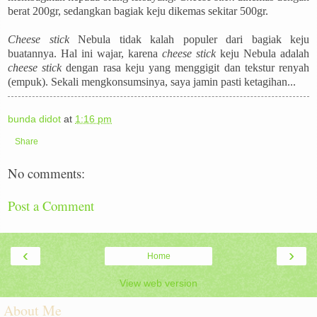
berat 200gr, sedangkan bagiak keju dikemas sekitar 500gr.
Cheese stick
Nebula tidak kalah populer dari bagiak keju
buatannya. Hal ini wajar, karena
cheese stick
keju Nebula adalah
cheese stick
dengan rasa keju yang menggigit dan tekstur renyah
(empuk). Sekali mengkonsumsinya, saya jamin pasti ketagihan...
bunda didot
at
1:16 pm
Share
No comments:
Post a Comment
‹
›
Home
View web version
About Me