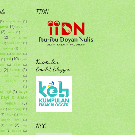
els
IIDN
(1)
abyssinian
(1)
 jawa
(7)
agar -
(2)
air
aimi
(1)
(2)
air terjun
o
(1)
akad nikah
(1)
n ngeblog
(1)
anak
ling
(1)
aqiqah
(1)
asi
(10)
h
(1)
ayah
Kumpulan
jaj
(1)
bajo
(1)
Emak2 Blogger
g
(2)
bakso
(3)
 daging sapi
(1)
o klenger
(1)
ee
(1)
bayi
uwangi
(3)
bayi & anak
bengal
(3)
ka
(1)
berenang
(1)
(1)
biaya
(1)
biaya
njangan sim
(1)
NCC
blitar
(2)
(1)
blog
uder
(1)
bodag
(1)