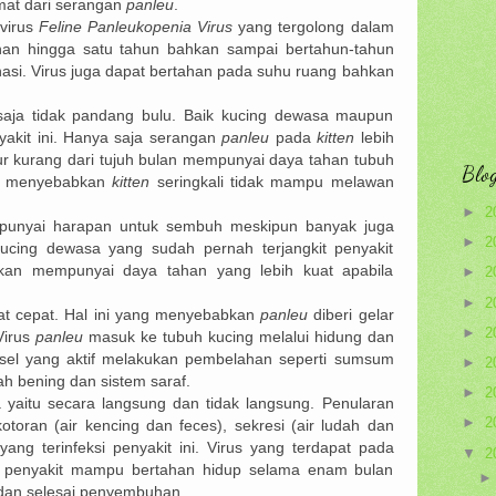
amat dari serangan
panleu
.
virus
Feline Panleukopenia Virus
yang tergolong dalam
tahan hingga satu tahun bahkan sampai bertahun-tahun
asi. Virus juga dapat bertahan pada suhu ruang bahkan
aja tidak pandang bulu. Baik kucing dewasa maupun
yakit ini. Hanya saja serangan
panleu
pada
kitten
lebih
 kurang dari tujuh bulan mempunyai daya tahan tubuh
Blog
ng menyebabkan
kitten
seringkali tidak mampu melawan
►
2
punyai harapan untuk sembuh meskipun banyak juga
►
2
ucing dewasa yang sudah pernah terjangkit penyakit
an mempunyai daya tahan yang lebih kuat apabila
►
2
►
2
at cepat. Hal ini yang menyebabkan
panleu
diberi gelar
►
2
Virus
panleu
masuk ke tubuh kucing melalui hidung dan
sel yang aktif melakukan pembelahan seperti sumsum
►
2
ah bening dan sistem saraf.
►
2
yaitu secara langsung dan tidak langsung. Penularan
►
2
otoran (air kencing dan feces), sekresi (air ludah dan
yang terinfeksi penyakit ini. Virus yang terdapat pada
▼
2
ksi penyakit mampu bertahan hidup selama enam bulan
dan selesai penyembuhan.