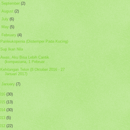
►
September
(2)
►
August
(2)
►
July
(6)
►
May
(5)
▼
February
(4)
Panleukopenia (Distemper Pada Kucing)
Sup Ikan Nila
Awas, Aku Bisa Lebih Cantik
(kompasiana, 1 Pebruar...
Kehilangan Telon (8 Oktober 2016 - 27
Januari 2017)
►
January
(7)
016
(30)
015
(13)
014
(30)
013
(5)
012
(22)