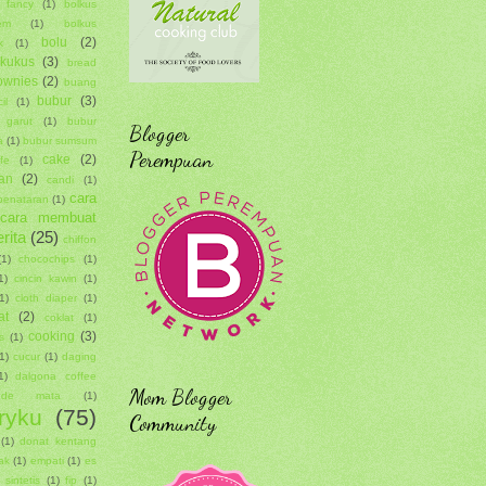
 fancy
(1)
bolkus
em
(1)
bolkus
bolu
(2)
k
(1)
 kukus
(3)
bread
ownies
(2)
buang
bubur
(3)
il
(1)
 garut
(1)
bubur
Blogger
a
(1)
bubur sumsum
Perempuan
cake
(2)
fe
(1)
an
(2)
candi
(1)
cara
penataran
(1)
cara membuat
rita
(25)
chiffon
(1)
chocochips
(1)
1)
cincin kawin
(1)
1)
cloth diaper
(1)
at
(2)
coklat
(1)
cooking
(3)
s
(1)
1)
cucur
(1)
daging
1)
dalgona coffee
Mom Blogger
de mata
(1)
ryku
(75)
Community
(1)
donat kentang
ak
(1)
empati
(1)
es
 sintetis
(1)
fip
(1)