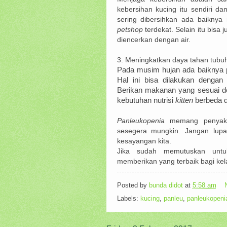
kebersihan kucing itu sendiri d
sering dibersihkan ada baikny
petshop
terdekat. Selain itu bisa
diencerkan dengan air.
3.
Meningkatkan daya tahan tubu
Pada musim hujan ada baiknya p
Hal ini bisa dilakukan dengan
Berikan makanan yang sesuai den
kebutuhan nutrisi
kitten
berbeda 
Panleukopenia
memang penyakit
sesegera mungkin. Jangan lup
kesayangan kita.
Jika sudah memutuskan untu
memberikan yang terbaik bagi ke
Posted by
bunda didot
at
5:58 am
Labels:
kucing
,
panleu
,
panleukopeni