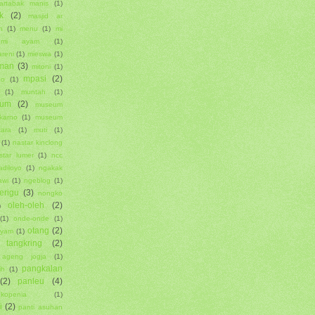
artabak manis
(1)
k
(2)
masjid ar
n
(1)
menu
(1)
mi
mi ayam
(1)
reni
(1)
mieswa
(1)
man
(3)
mitoni
(1)
mpasi
(2)
go
(1)
(1)
muntah
(1)
um
(2)
museum
karno
(1)
museum
tara
(1)
muti
(1)
(1)
nastar kinclong
star lumer
(1)
ncc
adiloyo
(1)
ngakak
awi
(1)
ngeblog
(1)
erigu
(3)
nongko
oleh-oleh
(2)
)
(1)
onde-onde
(1)
otang
(2)
ayam
(1)
 tangkring
(2)
ageng jogja
(1)
pangkalan
ih
(1)
(2)
panleu
(4)
ukopenia
(1)
i
(2)
panti asuhan