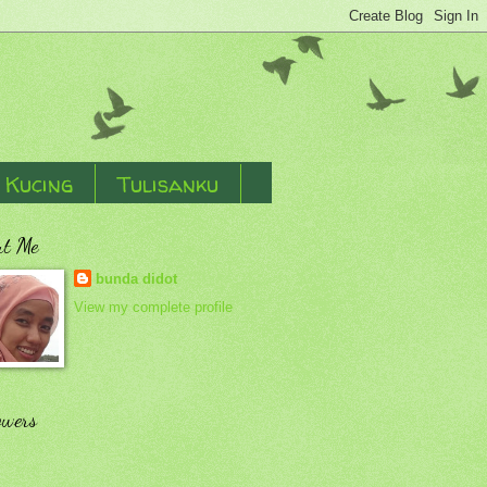
Kucing
Tulisanku
ut Me
bunda didot
View my complete profile
owers