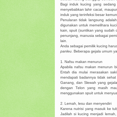
Bagi induk kucing yang sedang 
menyebabkan lahir cacat, maupu
induk yang terinfeksi besar kemun
Penularan tidak langsung adalah 
digunakan untuk memelihara kuc
kain, spuit (suntikan yang sudah d
penunjang, manusia sebagai pemil
lain.
Anda sebagai pemilik kucing haru
panleu
. Beberapa gejala umum yang
1.
Nafsu makan menurun
Apabila nafsu makan menurun bi
Entah dia mulai merasakan saki
mendapati badannya tidak seha
Ganang, dan Slewah yang gejala
dengan Telon yang masih ma
menggunakan spuit untuk menyua
2.
Lemah, lesu dan menyendiri
Karena nutrisi yang masuk ke t
Jadilah si kucing menjadi lemah,