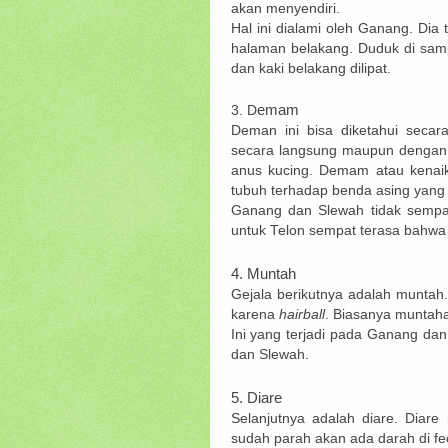
akan menyendiri.
Hal ini dialami oleh Ganang. Di
halaman belakang. Duduk di sa
dan kaki belakang dilipat.
emam
3. D
Deman ini bisa diketahui secar
secara langsung maupun dengan
anus kucing. Demam atau kenaik
tubuh terhadap benda asing yang 
Ganang dan Slewah tidak sempa
untuk Telon sempat terasa bahwa 
4. M
untah
Gejala berikutnya adalah muntah
karena
hairball
. Biasanya muntaha
Ini yang terjadi pada Ganang dan
dan Slewah.
5. D
iare
Selanjutnya adalah diare. Diare
sudah parah akan ada darah di fec