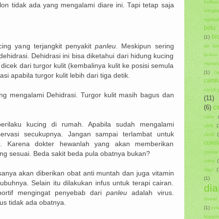
bolkus
n tidak ada yang mengalami diare ini. Tapi tetap saja
mingk
ngaka
bolu
br
(1)
cing yang terjangkit penyakit
panleu
. Meskipun sering
air kec
bubur
idrasi. Dehidrasi ini bisa diketahui dari hidung kucing
mutiar
 dicek dari turgor kulit (kembalinya kulit ke posisi semula
(1)
ca
si apabila turgor kulit lebih dari tiga detik.
camil
candi 
ng mengalami Dehidrasi. Turgor kulit masih bagus dan
(11)
ce
(6)
cake
erilaku kucing di rumah. Apabila sudah mengalami
cilok
(
servasi secukupnya. Jangan sampai terlambat untuk
clodi
(
cokel
. Karena dokter hewanlah yang akan memberikan
cookie
ng sesuai. Beda sakit beda pula obatnya bukan?
crimy
(
sapi
(
anya akan diberikan obat anti muntah dan juga vitamin
(1)
uhnya. Selain itu dilakukan infus untuk terapi cairan.
dia
portif mengingat penyebab dari
panleu
adalah virus.
donat
us tidak ada obatnya.
(1)
em
kopyor