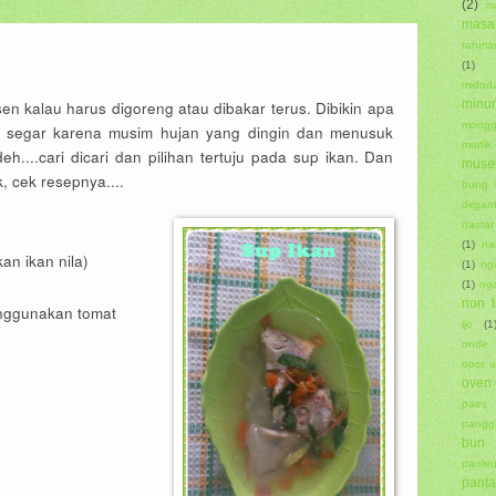
(2)
m
masa
rahma
(1)
midoda
sen kalau harus digoreng atau dibakar terus. Dibikin apa
minu
mong
g segar karena musim hujan yang dingin dan menusuk
mudik
h....cari dicari dan pilihan tertuju pada sup ikan. Dan
muse
 cek resepnya....
bung 
dirgan
nastar
(1)
na
an ikan nila)
(1)
ng
(1)
ng
non t
enggunakan tomat
ijo
(1
onde
opor 
oven
paes 
pangg
bun
panle
panta