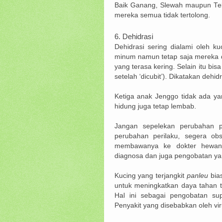
Baik Ganang, Slewah maupun Telo
mereka semua tidak tertolong.
6. D
ehidrasi
Dehidrasi sering dialami oleh ku
minum namun tetap saja mereka deh
yang terasa kering. Selain itu bisa
setelah ‘dicubit’). Dikatakan dehidra
Ketiga anak Jenggo tidak ada ya
hidung juga tetap lembab.
Jangan sepelekan perubahan p
perubahan perilaku, segera ob
membawanya ke dokter hewan
diagnosa dan juga pengobatan ya
Kucing yang terjangkit
panleu
bias
untuk meningkatkan daya tahan tub
Hal ini sebagai pengobatan su
Penyakit yang disebabkan oleh vir