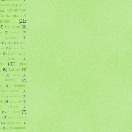
binatang
(1)
kebun
kehamilan
(1)
kehamilan &
alinan
(21)
(3)
kelahiran
(3)
ng
(1)
keripik
(1)
ik kentang
(1)
t
(1)
khas
(1)
kitten
epon
(1)
kolam ikan
i
(1)
korean garlic
se bread
(1)
ng
(31)
kue
g
(6)
kuliner
(4)
pie
(1)
kurma
(1)
 kuning
(2)
lebaran
an
(1)
lidah kucing
(1)
kucing rainbow
(1)
ok
(3)
macaroni
(1)
oni schotel
(1)
madiun
(7)
o
(1)
an
(1)
makam bung
(1)
makaroni
(1)
mangunan
g
(1)