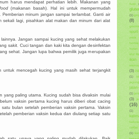
num harus mendapat perhatian lebih. Makanan yang
flutd
food
(makanan basah). Hal ini untuk mempermudah
glute
g. Pemberian minum jangan sampai terlambat. Ganti air
(1)
ginj
(8)
 sekali lagi, pisahkan alat makan dan minum dari alat
groom
spurt
pasir
ng lainnya. Jangan sampai kucing yang sehat melakukan
hernia
ng sakit. Cuci tangan dan kaki kita dengan desinfektan
hutan
ang sehat. Jangan lupa bahwa pemilik juga merupakan
idul fitr
ikan
imunis
n untuk mencegah kucing yang masih sehat terjangkit
(3)
is
(1)
i
jagun
jalan
(1)
jan
n yang paling utama. Kucing sudah bisa divaksin mulai
(3)
j
elum vaksin pertama kucing harus diberi obat cacing
(16)
ng satu bulan setelah pemberian vaksin pertama. Vaksin
(1)
setelah pemberian vaksin kedua dan diulang setiap satu
kalim
kaliur
coklat
(1)
ka
lah satu upaya yang paling mudah dilakukan. Baik
kebay