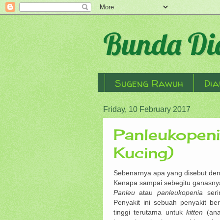
Bunda Did
Sugeng Rawuh
Dia
Friday, 10 February 2017
Panleukopeni
Kucing)
Sebenarnya apa yang disebut de
Kenapa sampai sebegitu ganasnya
Panleu
atau
panleukopenia
seri
Penyakit ini sebuah penyakit be
tinggi terutama untuk
kitten
(ana