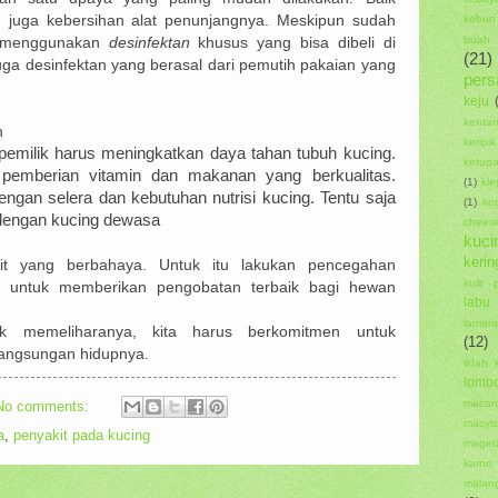
an juga kebersihan alat penunjangnya. Meskipun sudah
kebun 
buah
a menggunakan
desinfektan
khusus yang bisa dibeli di
(21)
 juga desinfektan yang berasal dari pemutih pakaian yang
pers
keju
kenta
h
kerip
emilik harus meningkatkan daya tahan tubuh kucing.
ketupa
 pemberian vitamin dan makanan yang berkualitas.
(1)
kl
gan selera dan kebutuhan nutrisi kucing. Tentu saja
(1)
kop
dengan kucing dewasa
chee
kuci
kerin
 yang berbahaya. Untuk itu lakukan pencegahan
kulit 
a untuk memberikan pengobatan terbaik bagi hewan
labu
lamar
k memeliharanya, kita harus berkomitmen untuk
(12)
langsungan hidupnya.
lidah 
lomb
macar
No comments:
macyt
a
,
penyakit pada kucing
maget
karno
malan