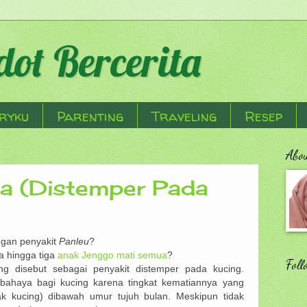
ot Bercerita
ryku
Parenting
Traveling
Resep
Abo
a (Distemper Pada
ngan penyakit
Panleu
?
 hingga tiga
anak Jenggo
mati
semua
?
Foll
ng disebut sebagai penyakit distemper pada kucing.
rbahaya bagi kucing karena tingkat kematiannya yang
k kucing) dibawah umur tujuh bulan. Meskipun tidak