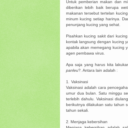
Untuk pemberian makan dan mi
diberikan lebih baik berupa
wet
makanan tersebut tertelan kucin
minum kucing setiap harinya. Dan
penunjang kucing yang sehat.
Pisahkan kucing sakit dari kuci
kontak langsung dengan kucing ya
apabila akan memegang kucing y
agen pembawa virus.
Apa saja yang harus kita lakuka
panleu
?. Antara lain adalah :
1.
Vaksinasi
Vaksinasi adalah cara pencegaha
umur dua bulan. Satu minggu seb
terlebih dahulu. Vaksinasi diula
berikutnya dilakukan satu tahun 
tahun sekali.
2.
Menjaga kebersihan
Menjaga kebersihan adalah sa