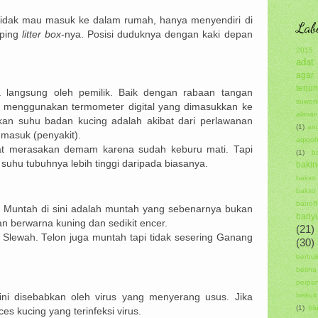
a tidak mau masuk ke dalam rumah, hanya menyendiri di
Lab
mping
litter box
-nya. Posisi duduknya dengan kaki depan
2015
adat
agar
terjun
a langsung oleh pemilik. Baik dengan rabaan tangan
suwon
 menggunakan termometer digital yang dimasukkan ke
alasa
an suhu badan kucing adalah akibat dari perlawanan
(1)
ang
masuk (penyakit).
aqiqo
t merasakan demam karena sudah keburu mati. Tapi
(1)
ba
suhu tubuhnya lebih tinggi daripada biasanya.
bakin
bakso
baks
banoff
. Muntah di sini adalah muntah yang sebenarnya bukan
bany
n berwarna kuning dan sedikit encer.
(21)
 Slewah. Telon juga muntah tapi tidak sesering Ganang
(30)
berbu
betina
perpa
biskuit
 ini disebabkan oleh virus yang menyerang usus. Jika
(1)
bl
es kucing yang terinfeksi virus.