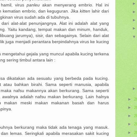
hamil, virus
panleu
akan menyerang embrio. Hal ini
n kematian embrio, dan keguguran. Jika
kitten
lahir dari
gkinan virus sudah ada di tubuhnya.
dari alat-alat penunjangnya. Alat ini adalah alat yang
ing. Yaitu kandang, tempat makan dan minum, handuk,
ibuang jarumya), sisir, dan sebagainya. Selain dari alat
ik juga menjadi perantara berpindahnya virus ke kucing
s mengetahui gejala yang muncul apabila kucing terkena
 sering timbul antara lain :
sa dikatakan ada sesuatu yang berbeda pada kucing.
t atau bahkan birahi. Sama seperti manusia, apabila
t maka nafsu makannya akan berkurang. Sama seperti
 awalnya adalah nafsu makan berkurang. Lain halnya
►
2
u makan meski makan makanan basah dan harus
►
2
pinya.
►
2
►
2
ubuhnya berkurang maka tidak ada tenaga yang masuk.
►
2
 dan lemas. Seringkali apabila merasakan sakit kucing