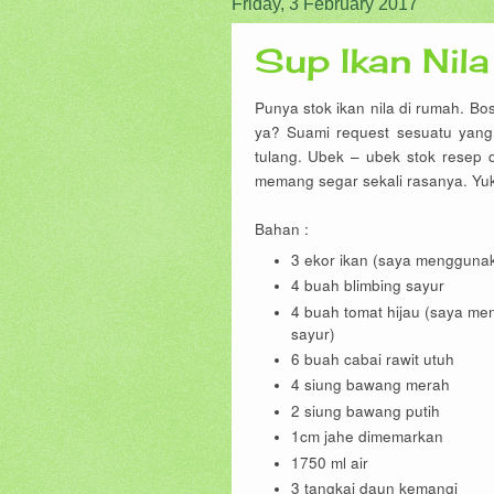
Friday, 3 February 2017
Sup Ikan Nila
Punya stok ikan nila di rumah. Bo
ya? Suami request sesuatu yan
tulang. Ubek – ubek stok resep de
memang segar sekali rasanya. Yuk,
Bahan :
3 ekor ikan (saya menggunak
4 buah blimbing sayur
4 buah tomat hijau (saya m
sayur)
6 buah cabai rawit utuh
4 siung bawang merah
2 siung bawang putih
1cm jahe dimemarkan
1750 ml air
3 tangkai daun kemangi