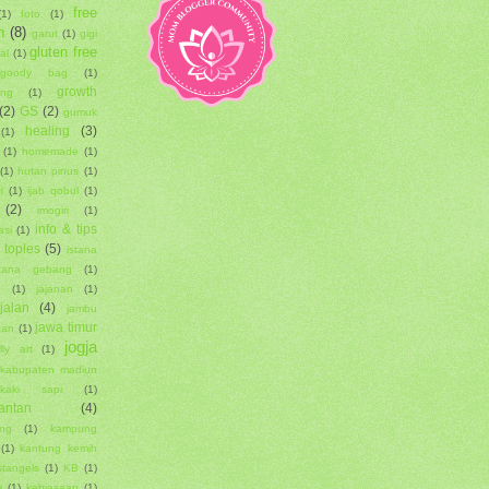
free
(1)
foto
(1)
n
(8)
garut
(1)
gigi
gluten free
al
(1)
goody bag
(1)
growth
ing
(1)
(2)
GS
(2)
gumuk
healing
(3)
(1)
(1)
homemade
(1)
(1)
hutan pinus
(1)
i
(1)
ijab qobul
(1)
(2)
imogiri
(1)
info & tips
asi
(1)
i toples
(5)
istana
stana gebang
(1)
g
(1)
jajanan
(1)
-jalan
(4)
jambu
jawa timur
tan
(1)
jogja
elly art
(1)
kabupaten madiun
kaki sapi
(1)
antan
(4)
ang
(1)
kampung
(1)
kantung kemih
stangels
(1)
KB
(1)
a
(1)
kebiasaan
(1)