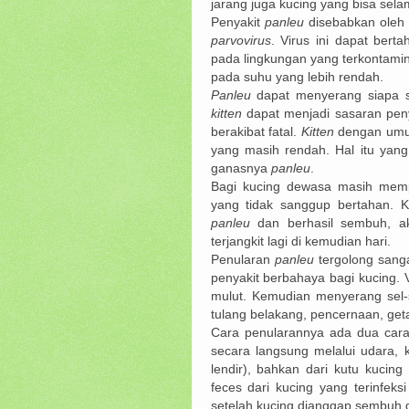
jarang juga kucing yang bisa sel
Penyakit
panleu
disebabkan oleh 
parvovirus
. Virus ini dapat ber
pada lingkungan yang terkontamin
pada suhu yang lebih rendah.
Panleu
dapat menyerang siapa s
kitten
dapat menjadi sasaran pen
berakibat fatal.
Kitten
dengan umur
yang masih rendah. Hal itu ya
ganasnya
panleu
.
Bagi kucing dewasa masih mem
yang tidak sanggup bertahan. K
panleu
dan berhasil sembuh, ak
terjangkit lagi di kemudian hari.
Penularan
panleu
tergolong sang
penyakit berbahaya bagi kucing. 
mulut. Kemudian menyerang sel-
tulang belakang, pencernaan, get
Cara penularannya ada dua cara 
secara langsung melalui udara, k
lendir), bahkan dari kutu kucing 
feces dari kucing yang terinfe
setelah kucing dianggap sembuh 