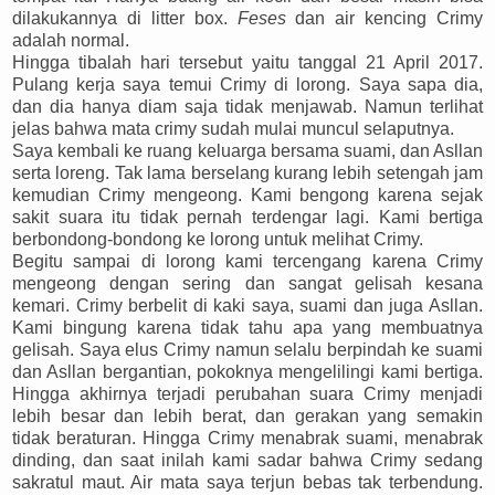
dilakukannya di litter box.
Feses
dan air kencing Crimy
adalah normal.
Hingga tibalah hari tersebut yaitu tanggal 21 April 2017.
Pulang kerja saya temui Crimy di lorong. Saya sapa dia,
dan dia hanya diam saja tidak menjawab. Namun terlihat
jelas bahwa mata crimy sudah mulai muncul selaputnya.
Saya kembali ke ruang keluarga bersama suami, dan Asllan
serta loreng. Tak lama berselang kurang lebih setengah jam
kemudian Crimy mengeong. Kami bengong karena sejak
sakit suara itu tidak pernah terdengar lagi. Kami bertiga
berbondong-bondong ke lorong untuk melihat Crimy.
Begitu sampai di lorong kami tercengang karena Crimy
mengeong dengan sering dan sangat gelisah kesana
kemari. Crimy berbelit di kaki saya, suami dan juga Asllan.
Kami bingung karena tidak tahu apa yang membuatnya
gelisah. Saya elus Crimy namun selalu berpindah ke suami
dan Asllan bergantian, pokoknya mengelilingi kami bertiga.
Hingga akhirnya terjadi perubahan suara Crimy menjadi
lebih besar dan lebih berat, dan gerakan yang semakin
tidak beraturan. Hingga Crimy menabrak suami, menabrak
dinding, dan saat inilah kami sadar bahwa Crimy sedang
sakratul maut. Air mata saya terjun bebas tak terbendung.