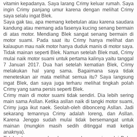
vitamin kepadanya. Saya larang Crimy keluar rumah. Saya
ingin Crimy panjang umur karena dengan melihat Crimy
saya selalu ingat Blek.
Saya gak tau, apa memang kebetulan atau karena saudara
kandung atau memang ada fasenya kucing senang bermain
di atas motor. Mendiang Blek sangat senang bermain di
motor suami. Pada saat itu Crimy hanya melihat dan
kalaupun mau naik motor hanya duduk manis di motor saya.
Tidak mainan seperti Blek. Namun setelah Blek mati, Crimy
mulai naik motor suami untuk pertama kalinya yaitu tanggal
7 Januari 2017. Dua hari setelah kematian Blek, Crimy
melakukan hal yang sama. Bagaimana saya tidak
meneteskan air mata melihat semua itu? Saya langsung
ingat Blek, dan saya juga terharu melihat tingkah polah
Crimy yang sama persis seperti Blek.
Crimy main di motor suami tidak sendiri. Dia lebih sering
main sama Asllan. Ketika asllan naik di tangki motor suami,
Crimy juga ikut naek. Seolah-oleh dibonceng Asllan. Jadi
sekarang temannya Crimy adalah loreng, dan Asllan.
Karena Jenggo sudah mulai tidak bersemangat untuk
mainan (mungkin masih sedih ditinggal mati ketiga
anaknya).