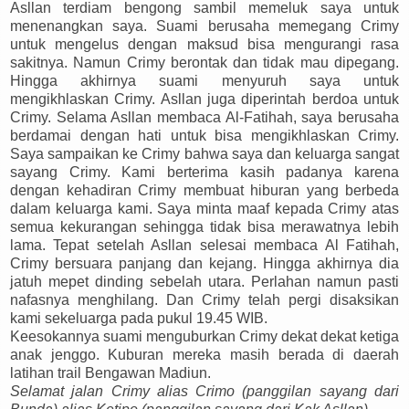
Asllan terdiam bengong sambil memeluk saya untuk
menenangkan saya. Suami berusaha memegang Crimy
untuk mengelus dengan maksud bisa mengurangi rasa
sakitnya. Namun Crimy berontak dan tidak mau dipegang.
Hingga akhirnya suami menyuruh saya untuk
mengikhlaskan Crimy. Asllan juga diperintah berdoa untuk
Crimy. Selama Asllan membaca Al-Fatihah, saya berusaha
berdamai dengan hati untuk bisa mengikhlaskan Crimy.
Saya sampaikan ke Crimy bahwa saya dan keluarga sangat
sayang Crimy. Kami berterima kasih padanya karena
dengan kehadiran Crimy membuat hiburan yang berbeda
dalam keluarga kami. Saya minta maaf kepada Crimy atas
semua kekurangan sehingga tidak bisa merawatnya lebih
lama. Tepat setelah Asllan selesai membaca Al Fatihah,
Crimy bersuara panjang dan kejang. Hingga akhirnya dia
jatuh mepet dinding sebelah utara. Perlahan namun pasti
nafasnya menghilang. Dan Crimy telah pergi disaksikan
kami sekeluarga pada pukul 19.45 WIB.
Keesokannya suami menguburkan Crimy dekat dekat ketiga
anak jenggo. Kuburan mereka masih berada di daerah
latihan trail Bengawan Madiun.
Selamat jalan Crimy alias Crimo (panggilan sayang dari