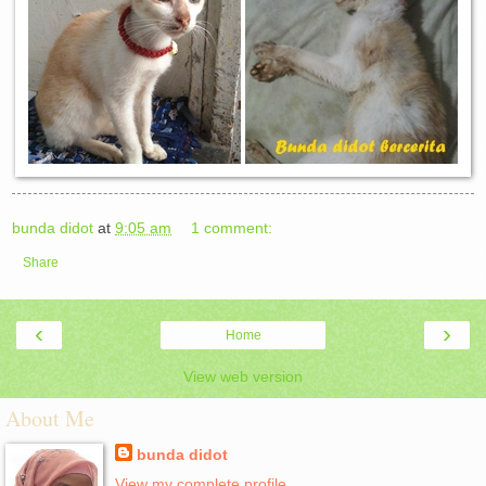
bunda didot
at
9:05 am
1 comment:
Share
‹
›
Home
View web version
About Me
bunda didot
View my complete profile