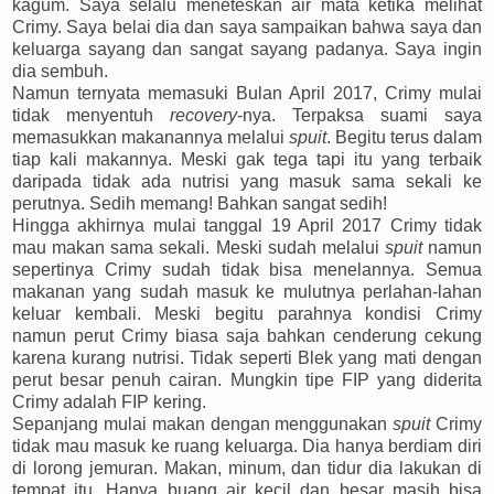
kagum. Saya selalu meneteskan air mata ketika melihat
Crimy. Saya belai dia dan saya sampaikan bahwa saya dan
keluarga sayang dan sangat sayang padanya. Saya ingin
dia sembuh.
Namun ternyata memasuki Bulan April 2017, Crimy mulai
tidak menyentuh
recovery
-nya. Terpaksa suami saya
memasukkan makanannya melalui
spuit
. Begitu terus dalam
tiap kali makannya. Meski gak tega tapi itu yang terbaik
daripada tidak ada nutrisi yang masuk sama sekali ke
perutnya. Sedih memang! Bahkan sangat sedih!
Hingga akhirnya mulai tanggal 19 April 2017 Crimy tidak
mau makan sama sekali. Meski sudah melalui
spuit
namun
sepertinya Crimy sudah tidak bisa menelannya. Semua
makanan yang sudah masuk ke mulutnya perlahan-lahan
keluar kembali. Meski begitu parahnya kondisi Crimy
namun perut Crimy biasa saja bahkan cenderung cekung
karena kurang nutrisi. Tidak seperti Blek yang mati dengan
perut besar penuh cairan. Mungkin tipe FIP yang diderita
Crimy adalah FIP kering.
Sepanjang mulai makan dengan menggunakan
spuit
Crimy
tidak mau masuk ke ruang keluarga. Dia hanya berdiam diri
di lorong jemuran. Makan, minum, dan tidur dia lakukan di
tempat itu. Hanya buang air kecil dan besar masih bisa