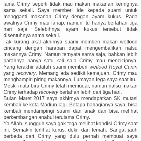
lama Crimy seperti tidak mau makan makanan keringnya
sama sekali. Saya memberi ide kepada suami untuk
mengganti makanan Crimy dengan ayam kukus. Pada
awalnya Crimy mau lahap, namun itu hanya bertahan tiga
hari saja. Selebihnya ayam kukus tersebut tidak
disentuhnya sama sekali.
Tak kurang akal akhirnya suami memberi makan wetfood
cincang dengan harapan dapat mengembalikan nafsu
makannya Crimy. Namun ternyata sama saja, bahkan lebih
parahnya hanya satu kali saja Crimy mau mencicipnya.
Yang terakhir adalah suami memberi
wetfood Royal Canin
yang
recovery
. Memang ada sedikit kemajuan. Crimy mau
menghampiri piring makannya. Lumayan lega saya saat itu.
Meski mata biru Crimy telah memudar, namun nafsu makan
Crimy terhadap
recovery
bertahan lebih dari tiga hari.
Bulan Maret 2017 saya akhirnya mendapatkan SK mutasi
kembali ke kota Madiun lagi. Betapa bahagianya saya, bisa
kembali mendampingi suami dan anak dan bisa melihat
perkembangan anabul terutama Crimy.
Ya Allah, sungguh saya gak tega melihat kondisi Crimy saat
ini. Semakin terlihat kurus, dekil dan lemah. Sangat jauh
berbeda dari Crimy yang dulu pernah membuat saya