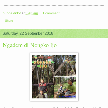
bunda didot
at
9:43 am
1 comment:
Share
Saturday, 22 September 2018
Ngadem di Nongko Ijo