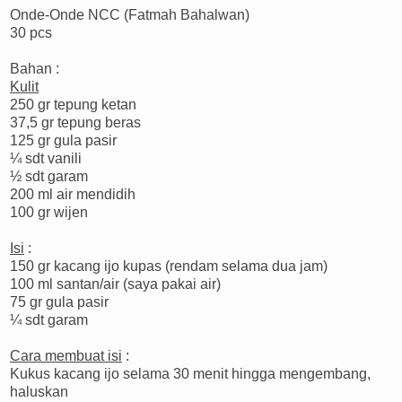
Onde-Onde NCC (Fatmah Bahalwan)
30 pcs
Bahan :
Kulit
250 gr tepung ketan
37,5 gr tepung beras
125 gr gula pasir
¼ sdt vanili
½ sdt garam
200 ml air mendidih
100 gr wijen
Isi
:
150 gr kacang ijo kupas (rendam selama dua jam)
100 ml santan/air (saya pakai air)
75 gr gula pasir
¼ sdt garam
Cara membuat isi
:
Kukus kacang ijo selama 30 menit hingga mengembang,
haluskan