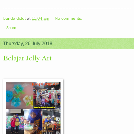
bunda didot
at
11:04 am
No comments:
Share
Thursday, 26 July 2018
Belajar Jelly Art