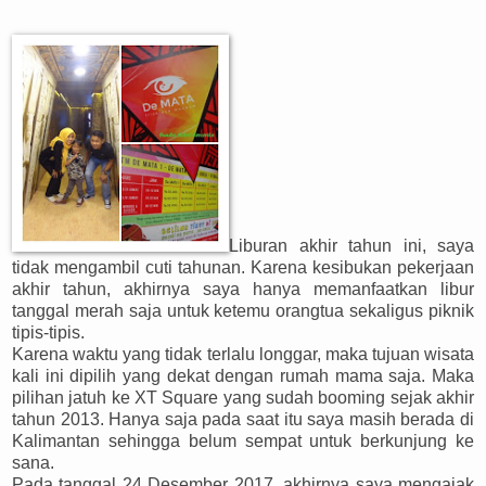
Liburan akhir tahun ini, saya
tidak mengambil cuti tahunan. Karena kesibukan pekerjaan
akhir tahun, akhirnya saya hanya memanfaatkan libur
tanggal merah saja untuk ketemu orangtua sekaligus piknik
tipis-tipis.
Karena waktu yang tidak terlalu longgar, maka tujuan wisata
kali ini dipilih yang dekat dengan rumah mama saja. Maka
pilihan jatuh ke XT Square yang sudah booming sejak akhir
tahun 2013. Hanya saja pada saat itu saya masih berada di
Kalimantan sehingga belum sempat untuk berkunjung ke
sana.
Pada tanggal 24 Desember 2017, akhirnya saya mengajak