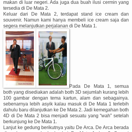
makan di luar negeri. Ada juga dua buah ilusi cermin yang
tersedia di De Mata 2.
Keluar dari De Mata 2, terdapat stand ice cream dan
souvenir. Namun kami hanya membeli ice cream saja dan
segera melanjutkan perjalanan di De Mata 1.
Pada De Mata 1, semua
both yang disediakan adalah both 3D sejumlah kurang lebih
100 gambar dengan tema kartun, alam dan sebagainya.
sebenarnya lebih asyik kalau masuk di De Mata 1 terlebih
dahulu baru dilanjutkan ke De Mata 2. Jadi kemegahan both
4D di De Mata 2 bisa menjadi sesuatu yang “wah” setelah
berkunjung ke De Mata 1.
Lanjut ke gedung berikutnya yaitu De Arca. De Arca berada