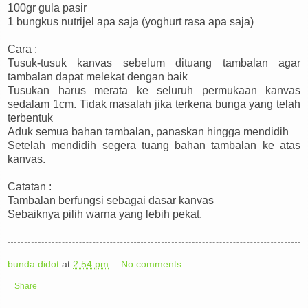
100gr gula pasir
1 bungkus nutrijel apa saja (yoghurt rasa apa saja)
Cara :
Tusuk-tusuk kanvas sebelum dituang tambalan agar
tambalan dapat melekat dengan baik
Tusukan harus merata ke seluruh permukaan kanvas
sedalam 1cm. Tidak masalah jika terkena bunga yang telah
terbentuk
Aduk semua bahan tambalan, panaskan hingga mendidih
Setelah mendidih segera tuang bahan tambalan ke atas
kanvas.
Catatan :
Tambalan berfungsi sebagai dasar kanvas
Sebaiknya pilih warna yang lebih pekat.
bunda didot
at
2:54 pm
No comments:
Share