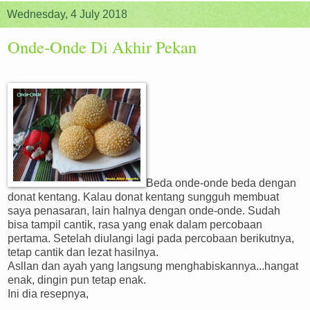
Wednesday, 4 July 2018
Onde-Onde Di Akhir Pekan
Beda onde-onde beda dengan
donat kentang. Kalau donat kentang sungguh membuat
saya penasaran, lain halnya dengan onde-onde. Sudah
bisa tampil cantik, rasa yang enak dalam percobaan
pertama. Setelah diulangi lagi pada percobaan berikutnya,
tetap cantik dan lezat hasilnya.
Asllan dan ayah yang langsung menghabiskannya...hangat
enak, dingin pun tetap enak.
Ini dia resepnya,