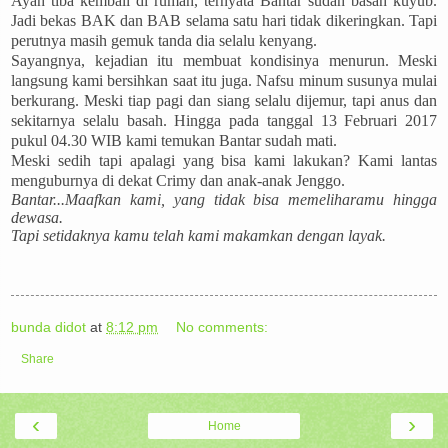
Ayah tiba kembali di rumah, ternyata Bantar sudah basah kuyub.
Jadi bekas BAK dan BAB selama satu hari tidak dikeringkan. Tapi
perutnya masih gemuk tanda dia selalu kenyang.
Sayangnya, kejadian itu membuat kondisinya menurun. Meski
langsung kami bersihkan saat itu juga. Nafsu minum susunya mulai
berkurang. Meski tiap pagi dan siang selalu dijemur, tapi anus dan
sekitarnya selalu basah. Hingga pada tanggal 13 Februari 2017
pukul 04.30 WIB kami temukan Bantar sudah mati.
Meski sedih tapi apalagi yang bisa kami lakukan? Kami lantas
menguburnya di dekat Crimy dan anak-anak Jenggo.
Bantar...Maafkan kami, yang tidak bisa memeliharamu hingga
dewasa.
Tapi setidaknya kamu telah kami makamkan dengan layak.
bunda didot
at
8:12 pm
No comments:
Share
‹
›
Home