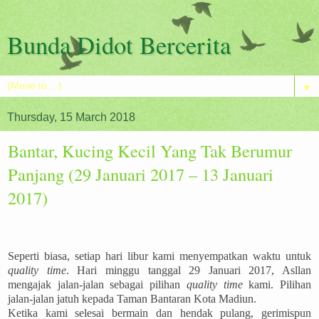
Bunda Didot Bercerita
▼
Thursday, 15 March 2018
Bantar, Kucing Kecil Yang Tak Berumur
Panjang (29 Januari 2017 – 13 Januari
2017)
Seperti biasa, setiap hari libur kami menyempatkan waktu untuk
quality time
. Hari minggu tanggal 29 Januari 2017, Asllan
mengajak jalan-jalan sebagai pilihan
quality time
kami. Pilihan
jalan-jalan jatuh kepada Taman Bantaran Kota Madiun.
Ketika kami selesai bermain dan hendak pulang, gerimispun