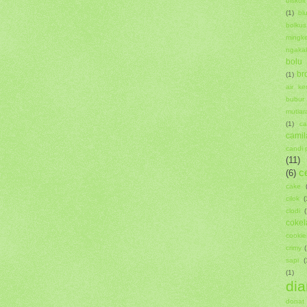
biskuit
(1)
bl
bolkus
mingk
ngaka
bolu
br
(1)
air kec
bubur
mutiar
(1)
ca
camil
candi 
(11)
ce
(6)
cake
cilok
(
clodi
(
cokel
cookie
crimy
(
sapi
(
(1)
dia
donat