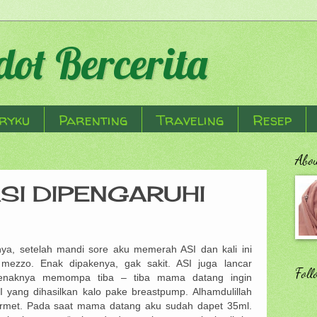
ot Bercerita
ryku
Parenting
Traveling
Resep
Abo
SI DIPENGARUHI
anya, setelah mandi sore aku memerah ASI dan kali ini
ezzo. Enak dipakenya, gak sakit. ASI juga lancar
Foll
 enaknya memompa tiba – tiba mama datang ingin
yang dihasilkan kalo pake breastpump. Alhamdulillah
armet. Pada saat mama datang aku sudah dapet 35ml.