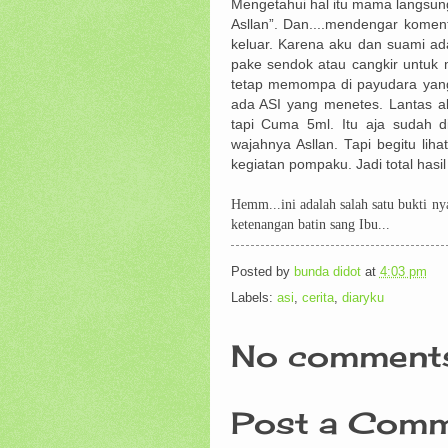
Mengetahui hal itu mama langsun
Asllan”. Dan....mendengar kome
keluar. Karena aku dan suami ada
pake sendok atau cangkir untu
tetap memompa di payudara yang 
ada ASI yang menetes. Lantas ak
tapi Cuma 5ml. Itu aja sudah
wajahnya Asllan. Tapi begitu lih
kegiatan pompaku. Jadi total has
Hemm...ini adalah salah satu bukti ny
ketenangan batin sang Ibu...
Posted by
bunda didot
at
4:03 pm
Labels:
asi
,
cerita
,
diaryku
No comments
Post a Com