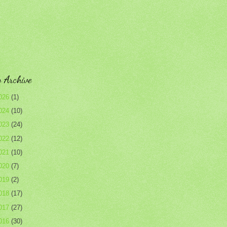
 Archive
026
(1)
024
(10)
023
(24)
022
(12)
021
(10)
020
(7)
019
(2)
018
(17)
017
(27)
016
(30)