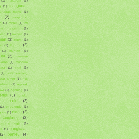
(1)
makaroni
(1)
mangunan
g
(1)
artabak manis
(1)
k
(2)
masjid ar
n
(1)
menu
(1)
mi
mi ayam
(1)
reni
(1)
mieswa
(1)
man
(3)
mitoni
(1)
mpasi
(2)
go
(1)
(1)
muntah
(1)
um
(2)
museum
karno
(1)
museum
tara
(1)
muti
(1)
(1)
nastar kinclong
star lumer
(1)
ncc
adiloyo
(1)
ngakak
awi
(1)
ngeblog
(1)
erigu
(3)
nongko
oleh-oleh
(2)
)
(1)
onde-onde
(1)
otang
(2)
ayam
(1)
 tangkring
(2)
ageng jogja
(1)
pangkalan
ih
(1)
(2)
panleu
(4)