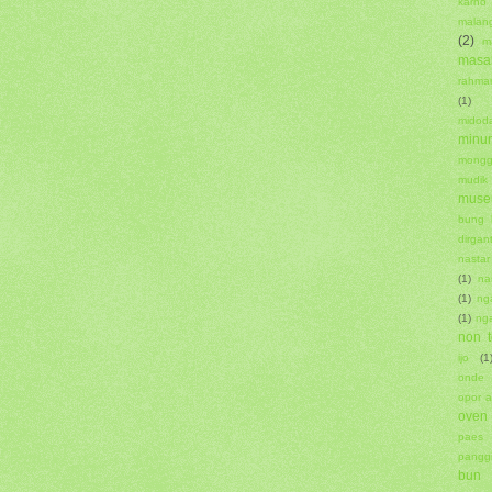
karno
malan
(2)
m
masa
rahma
(1)
midoda
minu
mong
mudik
muse
bung 
dirgan
nastar
(1)
na
(1)
ng
(1)
ng
non t
ijo
(1
onde
opor 
oven
paes 
pangg
bun