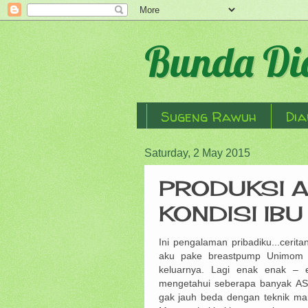
Bunda Did
Sugeng Rawuh
Dia
Saturday, 2 May 2015
PRODUKSI A
KONDISI IBU
Ini pengalaman pribadiku...cerit
aku pake breastpump Unimom m
keluarnya. Lagi enak enak –
mengetahui seberapa banyak ASI 
gak jauh beda dengan teknik m