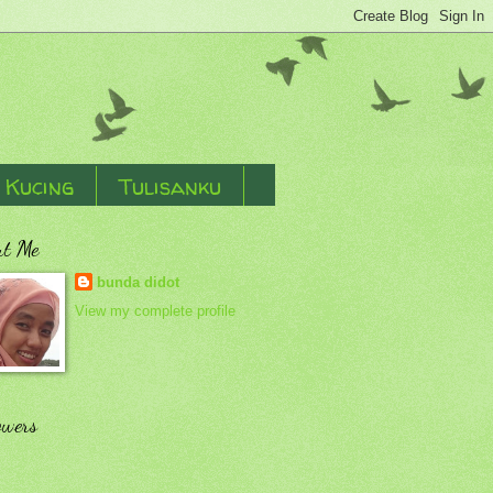
Kucing
Tulisanku
ut Me
bunda didot
View my complete profile
owers