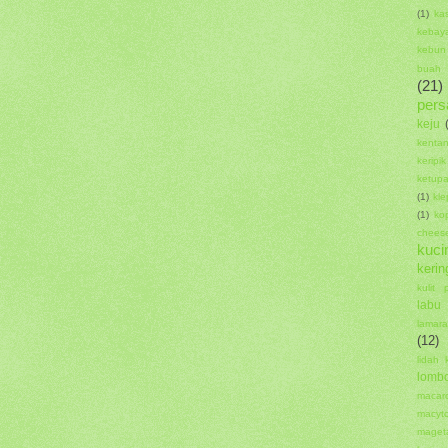
(1)
ka
kebay
kebun 
buah
(21)
pers
keju
kenta
kerip
ketupa
(1)
kl
(1)
kop
chee
kuci
kerin
kulit 
labu
lamar
(12)
lidah 
lomb
macar
macyt
maget