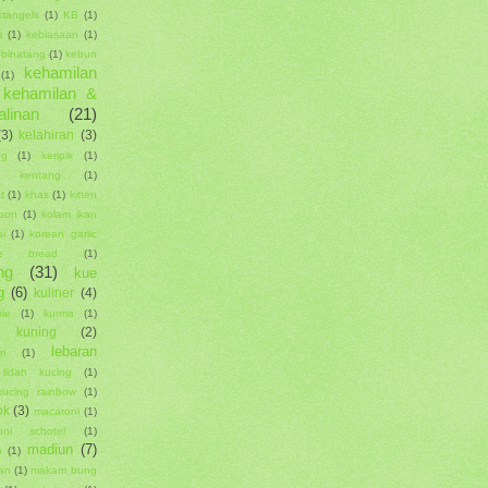
stangels
(1)
KB
(1)
a
(1)
kebiasaan
(1)
binatang
(1)
kebun
kehamilan
(1)
kehamilan &
alinan
(21)
(3)
kelahiran
(3)
ng
(1)
keripik
(1)
ik kentang
(1)
t
(1)
khas
(1)
kitten
epon
(1)
kolam ikan
i
(1)
korean garlic
se bread
(1)
ng
(31)
kue
g
(6)
kuliner
(4)
pie
(1)
kurma
(1)
 kuning
(2)
lebaran
an
(1)
lidah kucing
(1)
kucing rainbow
(1)
ok
(3)
macaroni
(1)
oni schotel
(1)
madiun
(7)
o
(1)
an
(1)
makam bung