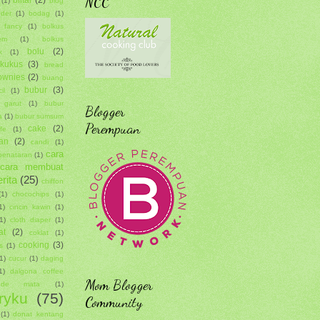
NCC
(1)
blog
uder
(1)
bodag
(1)
 fancy
(1)
bolkus
em
(1)
bolkus
bolu
(2)
k
(1)
 kukus
(3)
bread
ownies
(2)
buang
bubur
(3)
il
(1)
 garut
(1)
bubur
Blogger
a
(1)
bubur sumsum
Perempuan
cake
(2)
fe
(1)
an
(2)
candi
(1)
cara
penataran
(1)
cara membuat
rita
(25)
chiffon
(1)
chocochips
(1)
1)
cincin kawin
(1)
1)
cloth diaper
(1)
at
(2)
coklat
(1)
cooking
(3)
s
(1)
1)
cucur
(1)
daging
1)
dalgona coffee
Mom Blogger
de mata
(1)
ryku
(75)
Community
(1)
donat kentang