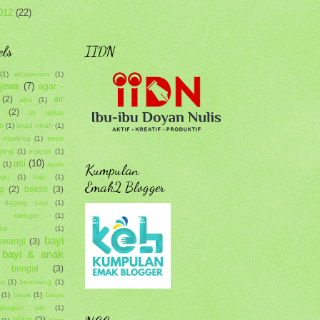
012
(22)
els
IIDN
(1)
abyssinian
(1)
 jawa
(7)
agar -
(2)
air
aimi
(1)
(2)
air terjun
o
(1)
akad nikah
(1)
n ngeblog
(1)
anak
ling
(1)
aqiqah
(1)
asi
(10)
h
(1)
ayah
Kumpulan
jaj
(1)
bajo
(1)
Emak2 Blogger
g
(2)
bakso
(3)
 daging sapi
(1)
o klenger
(1)
ee
(1)
bayi
uwangi
(3)
bayi & anak
bengal
(3)
ka
(1)
berenang
(1)
(1)
biaya
(1)
biaya
njangan sim
(1)
blitar
(2)