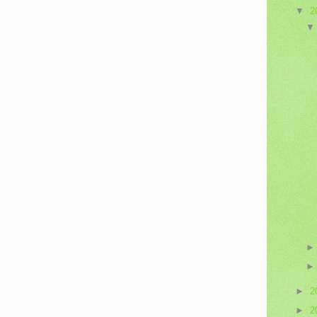
▼
2
►
2
►
2