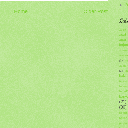
►
2
Home
Older Post
Lab
2015
adat
agar
terjun
suwon
alasa
(1)
ang
aqiqo
(1)
ba
bakin
bakso
baks
banoff
bany
(21)
(30)
berbu
betina
perpa