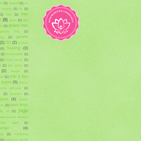
ak
(1)
empati
(1)
es
 sintetis
(1)
fip
(1)
free
(1)
foto
(1)
n
(8)
garut
(1)
gigi
gluten free
al
(1)
goody bag
(1)
growth
ing
(1)
(2)
GS
(2)
gumuk
healing
(3)
(1)
(1)
homemade
(1)
(1)
hutan pinus
(1)
i
(1)
ijab qobul
(1)
(2)
imogiri
(1)
info & tips
asi
(1)
i toples
(5)
istana
stana gebang
(1)
g
(1)
jajanan
(1)
-jalan
(4)
jambu
jawa timur
tan
(1)
jogja
elly art
(1)
kabupaten madiun
kaki sapi
(1)
antan
(4)
ang
(1)
kampung
(1)
kantung kemih