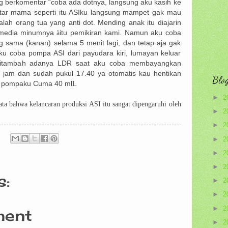
g berkomentar “coba ada dotnya, langsung aku kasih ke
ntar mama seperti itu ASIku langsung mampet gak mau
lah orang tua yang anti dot. Mending anak itu diajarin
k media minumnya
à
itu pemikiran kami. Namun aku coba
sama (kanan) selama 5 menit lagi, dan tetap aja gak
u coba pompa ASI dari payudara kiri, lumayan keluar
 ditambah adanya LDR saat aku coba membayangkan
at jam dan sudah pukul 17.40 ya otomatis kau hentikan
Blog
il pompaku Cuma 40 ml
L
►
2
ata bahwa kelancaran produksi ASI itu sangat dipengaruhi oleh
►
2
►
2
►
2
►
2
►
2
:
►
2
►
2
►
2
ment
►
2