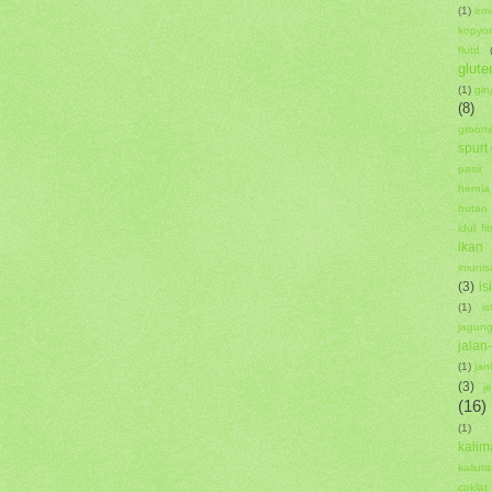
(1)
em
kopyor
flutd
glute
(1)
ginj
(8)
groom
spurt
pasir
hernia
hutan
idul fitr
ikan
imunis
(3)
is
(1)
i
jagun
jalan
(1)
jan
(3)
j
(16)
(1)
kalim
kaliur
coklat